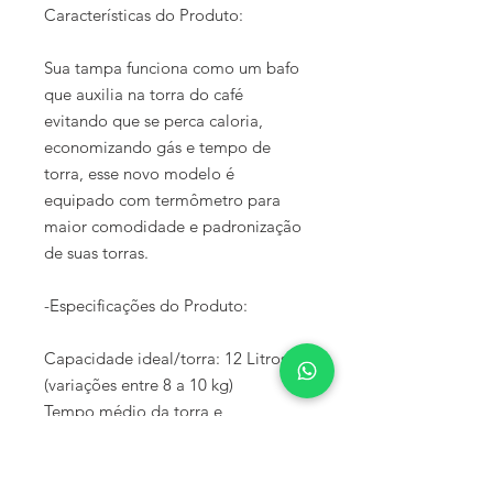
Características do Produto:
Sua tampa funciona como um bafo
que auxilia na torra do café
evitando que se perca caloria,
economizando gás e tempo de
torra, esse novo modelo é
equipado com termômetro para
maior comodidade e padronização
de suas torras.
-Especificações do Produto:
Capacidade ideal/torra: 12 Litros
(variações entre 8 a 10 kg)
Tempo médio da torra e
resfriamento: 20min a 30min.
Potência total: 1/4cv
Voltagens: 127v ou 220v.