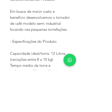
Em busca de maior custo e
benefício desenvolvemos o torrador
de café modelo semi industrial
focando nas pequenas torrefações.
- Especificações do Produto:
Capacidade ideal/torra: 12 Litros
(variações entre 8 a 10 kg)
Tempo médio da torra e
resfriamento: 30min a 40min.
Potência total: 1/4cv
Voltagens: 127v ou 220v.
Dimensões e peso: (Comp x Alt x
Larg) 85 cm x 60 cm x 38 cm 25Kg